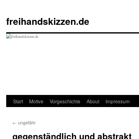
Zum
Inhalt
freihandskizzen.de
springen
Start
Motive
Vorgeschichte
About
Impressum
←
ungefähr
gegenständlich und abstrakt