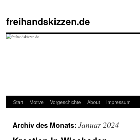
Zum
Inhalt
freihandskizzen.de
springen
Start
Motive
Vorgeschichte
About
Impressum
Januar 2024
Archiv des Monats: