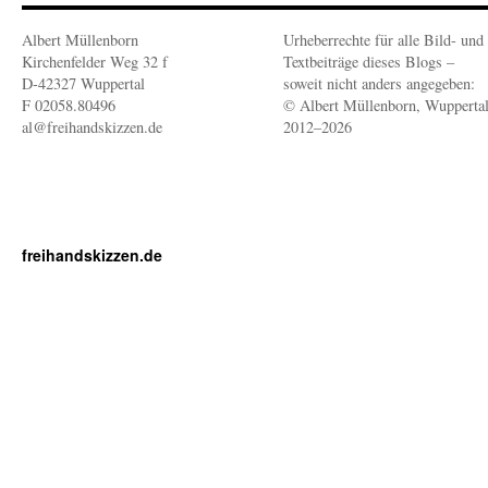
Albert Müllenborn
Urheberrechte für alle Bild- und
Kirchenfelder Weg 32 f
Textbeiträge dieses Blogs –
D-42327 Wuppertal
soweit nicht anders angegeben:
F 02058.80496
© Albert Müllenborn, Wupperta
al@freihandskizzen.de
2012–2026
freihandskizzen.de