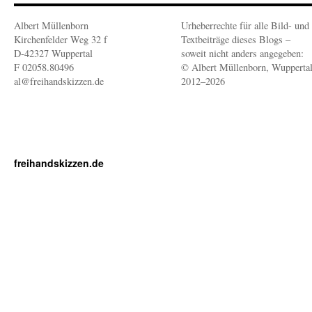
Albert Müllenborn
Urheberrechte für alle Bild- und
Kirchenfelder Weg 32 f
Textbeiträge dieses Blogs –
D-42327 Wuppertal
soweit nicht anders angegeben:
F 02058.80496
© Albert Müllenborn, Wupperta
al@freihandskizzen.de
2012–2026
freihandskizzen.de