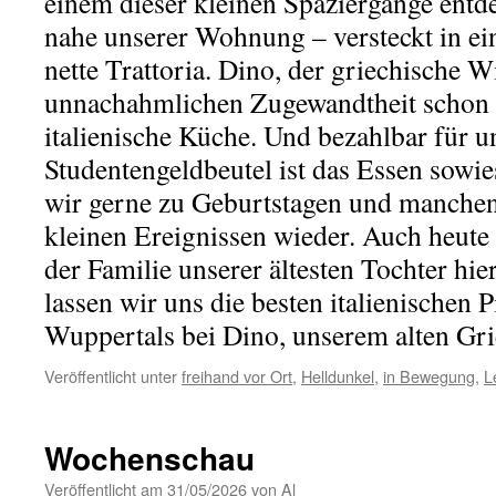
einem dieser kleinen Spaziergänge entd
nahe unserer Wohnung – versteckt in ei
nette Trattoria. Dino, der griechische Wi
unnachahmlichen Zugewandtheit schon
italienische Küche. Und bezahlbar für 
Studentengeldbeutel ist das Essen sow
wir gerne zu Geburtstagen und manche
kleinen Ereignissen wieder. Auch heute 
der Familie unserer ältesten Tochter hie
lassen wir uns die besten italienischen 
Wuppertals bei Dino, unserem alten Gr
Veröffentlicht unter
freihand vor Ort
,
Helldunkel
,
in Bewegung
,
L
Wochenschau
Veröffentlicht am
31/05/2026
von
Al