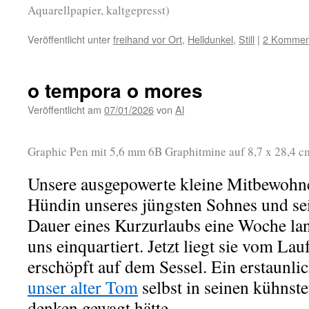
Aquarellpapier, kaltgepresst)
Veröffentlicht unter
freihand vor Ort
,
Helldunkel
,
Still
|
2 Kommen
o tempora o mores
Veröffentlicht am
07/01/2026
von
Al
Graphic Pen mit 5,6 mm 6B Graphitmine auf 8,7 x 28,4 c
Unsere ausgepowerte kleine Mitbewohn
Hündin unseres jüngsten Sohnes und sein
Dauer eines Kurzurlaubs eine Woche la
uns einquartiert. Jetzt liegt sie vom La
erschöpft auf dem Sessel. Ein erstaunlic
unser alter Tom
selbst in seinen kühnst
denken gewagt hätte.