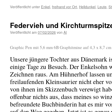
Veröffentlicht unter
Enkel
,
freihand vor Ort
,
Helldunkel
,
Leute
,
Sti
Federvieh und Kirchturmspitz
Veröffentlicht am
07/02/2026
von
Al
Graphic Pen mit 5,6 mm 6B Graphitmine auf 4,3 x 8,7 c
Unsere jüngere Tochter aus Dänemark ist
einige Tage zu Besuch. Der Enkelsohn w
Zeichnen raus. Am Hühnerhof lassen uns
freilaufenden Kleinsaurier nicht eher vor
von ihnen im Skizzenbuch verewigt hab
offenbar nichts aus, dass meines so winz
befreundete Buchbinderin hat es mir v
auf den Weg gegeben. Jetzt ist es genau 