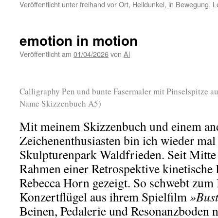
Veröffentlicht unter
freihand vor Ort
,
Helldunkel
,
in Bewegung
,
L
emotion in motion
Veröffentlicht am
01/04/2026
von
Al
Calligraphy Pen und bunte Fasermaler mit Pinselspitze au
Name Skizzenbuch A5)
Mit meinem Skizzenbuch und einem an
Zeichenenthusiasten bin ich wieder ma
Skulpturenpark Waldfrieden. Seit Mitt
Rahmen einer Retrospektive kinetische 
Rebecca Horn gezeigt. So schwebt zum 
Konzertflügel aus ihrem Spielfilm
»Bus
Beinen, Pedalerie und Resonanzboden n