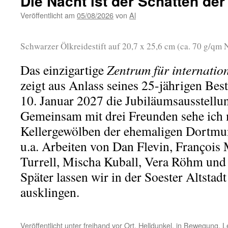
Die Nacht ist der Schatten der
Veröffentlicht am
05/08/2026
von
Al
Schwarzer Ölkreidestift auf 20,7 x 25,6 cm (ca. 70 g/q
Das einzigartige
Zentrum für internatio
zeigt aus Anlass seines 25-jährigen Be
10. Januar 2027 die Jubiläumsausstell
Gemeinsam mit drei Freunden sehe ich 
Kellergewölben der ehemaligen Dortmu
u.a. Arbeiten von Dan Flevin, François 
Turrell, Mischa Kuball, Vera Röhm und
Später lassen wir in der Soester Altstad
ausklingen.
Veröffentlicht unter
freihand vor Ort
,
Helldunkel
,
in Bewegung
,
L