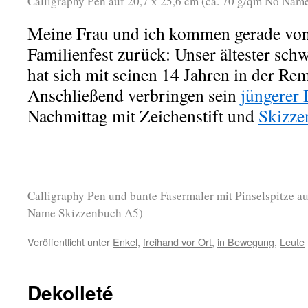
Calligraphy Pen auf 20,7 x 25,6 cm (ca. 70 g/qm No Na
Meine Frau und ich kommen gerade vo
Familienfest zurück: Unser ältester sc
hat sich mit seinen 14 Jahren in der Rem
Anschließend verbringen sein
jüngerer
Nachmittag mit Zeichenstift und
Skizze
Calligraphy Pen und bunte Fasermaler mit Pinselspitze au
Name Skizzenbuch A5)
Veröffentlicht unter
Enkel
,
freihand vor Ort
,
in Bewegung
,
Leute
Dekolleté