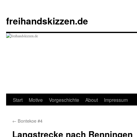
Zum
Inhalt
freihandskizzen.de
springen
Start
Motive
Vorgeschichte
About
Impressum
←
Bontekoe #4
Langstrecke nach Renningen