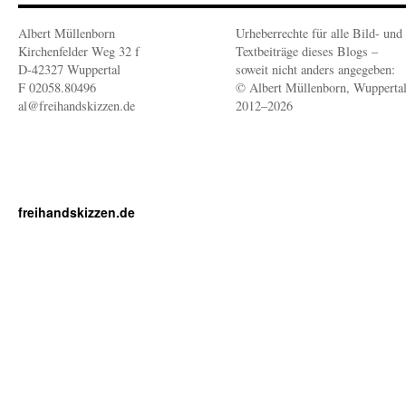
Albert Müllenborn
Urheberrechte für alle Bild- und
Kirchenfelder Weg 32 f
Textbeiträge dieses Blogs –
D-42327 Wuppertal
soweit nicht anders angegeben:
F 02058.80496
© Albert Müllenborn, Wupperta
al@freihandskizzen.de
2012–2026
freihandskizzen.de