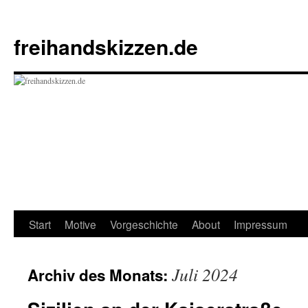
Zum
Inhalt
freihandskizzen.de
springen
Start
Motive
Vorgeschichte
About
Impressum
Juli 2024
Archiv des Monats: