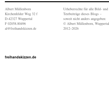
Albert Müllenborn
Urheberrechte für alle Bild- und
Kirchenfelder Weg 32 f
Textbeiträge dieses Blogs –
D-42327 Wuppertal
soweit nicht anders angegeben:
F 02058.80496
© Albert Müllenborn, Wupperta
al@freihandskizzen.de
2012–2026
freihandskizzen.de