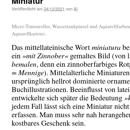
Miniatur
Veröffentlicht am
24/12/2021
von
Al
Micro-Tintenroller, Wassertankpinsel und Aquarellfarben
Aquarellkarton).
Das mittellateinische Wort
miniatura
be
ein
»mit Zinnober«
gemaltes Bild (von l
bemalen
, denn ein zinnoberfarbiges Ro
= Mennige
). Mittelalterliche Miniature
ursprünglich hellrot dominierte orname
Buchillustrationen. Beeinflusst von late
entwickelte sich später die Bedeutung
»
jedem Fall lässt sich eine Miniatur nicht
erfassen. Man muss sehr nah herangehe
kostbares Geschenk sein.