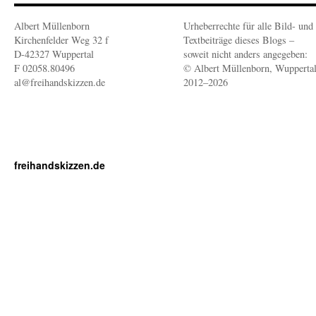
Albert Müllenborn
Urheberrechte für alle Bild- und
Kirchenfelder Weg 32 f
Textbeiträge dieses Blogs –
D-42327 Wuppertal
soweit nicht anders angegeben:
F 02058.80496
© Albert Müllenborn, Wupperta
al@freihandskizzen.de
2012–2026
freihandskizzen.de