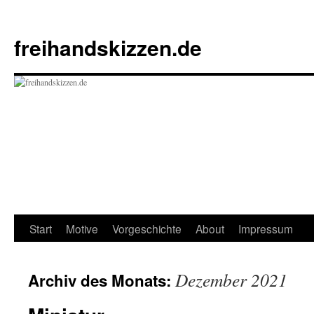
Zum
Inhalt
freihandskizzen.de
springen
Start
Motive
Vorgeschichte
About
Impressum
Dezember 2021
Archiv des Monats: