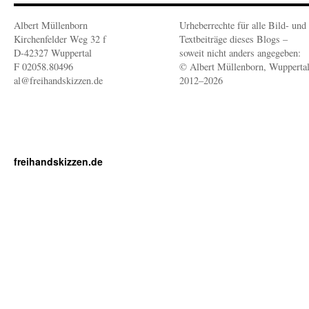
Albert Müllenborn
Urheberrechte für alle Bild- und
Kirchenfelder Weg 32 f
Textbeiträge dieses Blogs –
D-42327 Wuppertal
soweit nicht anders angegeben:
F 02058.80496
© Albert Müllenborn, Wupperta
al@freihandskizzen.de
2012–2026
freihandskizzen.de