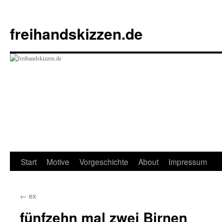
Zum
Inhalt
freihandskizzen.de
springen
Start
Motive
Vorgeschichte
About
Impressum
←
ex
fünfzehn mal zwei Birnen