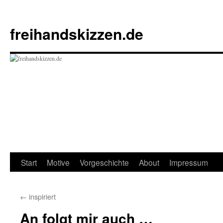
Zum
Inhalt
freihandskizzen.de
springen
Start
Motive
Vorgeschichte
About
Impressum
←
inspiriert
An folgt mir auch …