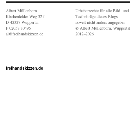
Albert Müllenborn
Urheberrechte für alle Bild- und
Kirchenfelder Weg 32 f
Textbeiträge dieses Blogs –
D-42327 Wuppertal
soweit nicht anders angegeben:
F 02058.80496
© Albert Müllenborn, Wupperta
al@freihandskizzen.de
2012–2026
freihandskizzen.de