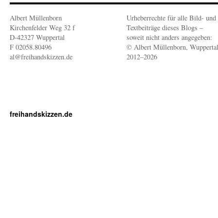
Albert Müllenborn
Urheberrechte für alle Bild- und
Kirchenfelder Weg 32 f
Textbeiträge dieses Blogs –
D-42327 Wuppertal
soweit nicht anders angegeben:
F 02058.80496
© Albert Müllenborn, Wupperta
al@freihandskizzen.de
2012–2026
freihandskizzen.de