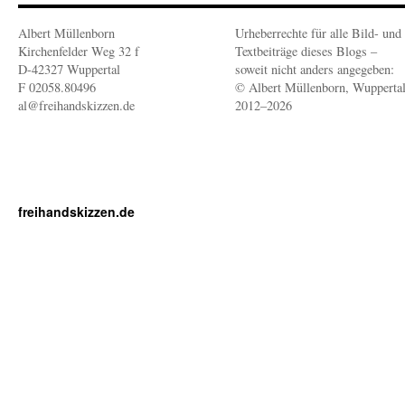
Albert Müllenborn
Urheberrechte für alle Bild- und
Kirchenfelder Weg 32 f
Textbeiträge dieses Blogs –
D-42327 Wuppertal
soweit nicht anders angegeben:
F 02058.80496
© Albert Müllenborn, Wupperta
al@freihandskizzen.de
2012–2026
freihandskizzen.de