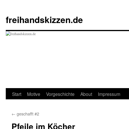
Zum
Inhalt
freihandskizzen.de
springen
Start
Motive
Vorgeschichte
About
Impressum
←
geschafft #2
Pfeile im Köcher