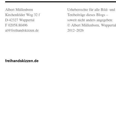
Albert Müllenborn
Urheberrechte für alle Bild- und
Kirchenfelder Weg 32 f
Textbeiträge dieses Blogs –
D-42327 Wuppertal
soweit nicht anders angegeben:
F 02058.80496
© Albert Müllenborn, Wupperta
al@freihandskizzen.de
2012–2026
freihandskizzen.de