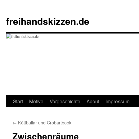
Zum
Inhalt
freihandskizzen.de
springen
Start
Motive
Vorgeschichte
About
Impressum
←
Köttbullar und Crobartbook
Zwischenräume