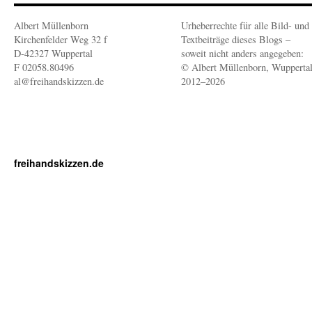
Albert Müllenborn
Urheberrechte für alle Bild- und
Kirchenfelder Weg 32 f
Textbeiträge dieses Blogs –
D-42327 Wuppertal
soweit nicht anders angegeben:
F 02058.80496
© Albert Müllenborn, Wupperta
al@freihandskizzen.de
2012–2026
freihandskizzen.de