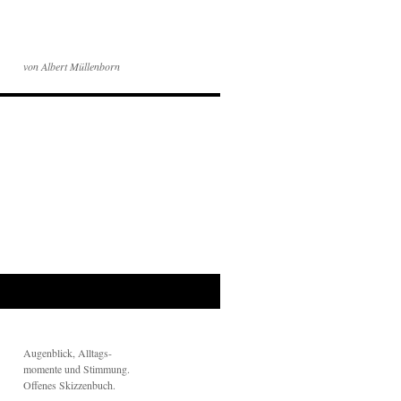
von Albert Müllenborn
Augenblick, Alltags-
momente und Stimmung.
Offenes Skizzenbuch.