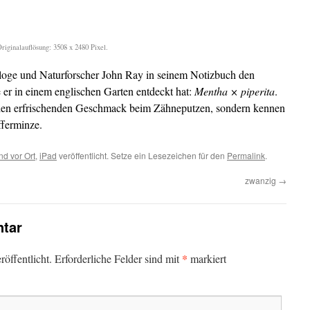
iginalauflösung: 3508 x 2480 Pixel.
ologe und Naturforscher John Ray in seinem Notizbuch den
 er in einem englischen Garten entdeckt hat:
Mentha × piperita
.
 den erfrischenden Geschmack beim Zähneputzen, sondern kennen
fferminze.
nd vor Ort
,
iPad
veröffentlicht. Setze ein Lesezeichen für den
Permalink
.
zwanzig
→
tar
*
öffentlicht.
Erforderliche Felder sind mit
markiert