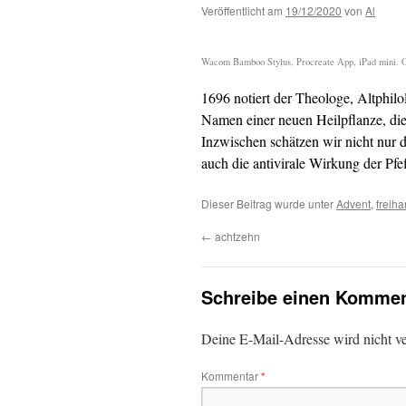
Veröffentlicht am
19/12/2020
von
Al
Wacom Bamboo Stylus, Procreate App, iPad mini. Or
1696 notiert der Theologe, Altphil
Namen einer neuen Heilpflanze, die
Inzwischen schätzen wir nicht nur
auch die antivirale Wirkung der Pfe
Dieser Beitrag wurde unter
Advent
,
freiha
←
achtzehn
Schreibe einen Kommen
Deine E-Mail-Adresse wird nicht ver
Kommentar
*