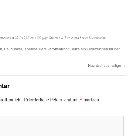
erbrush auf 27,5 x 21,5 cm (150 g/qm Stillman & Birn Alpha Series Sketchbook).
rt
,
Helldunkel
,
lebende Tiere
veröffentlicht. Setze ein Lesezeichen für den
Nachtschattenartige
→
tar
*
öffentlicht.
Erforderliche Felder sind mit
markiert