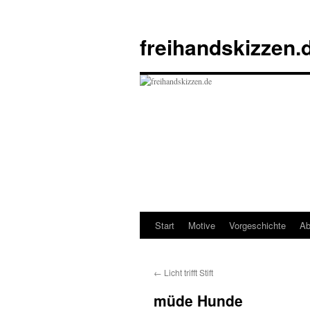
Zum
Inhalt
freihandskizzen.
springen
Start
Motive
Vorgeschichte
Ab
←
Licht trifft Stift
müde Hunde