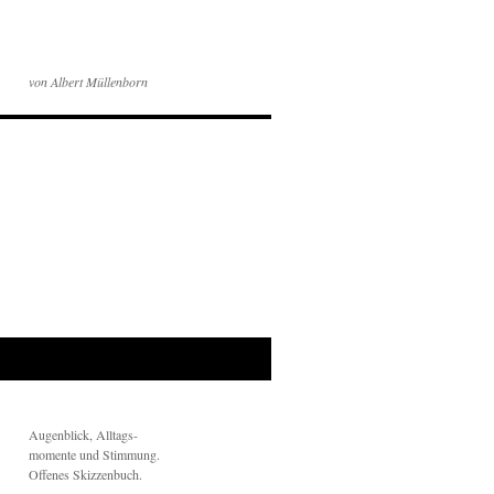
von Albert Müllenborn
Augenblick, Alltags-
momente und Stimmung.
Offenes Skizzenbuch.