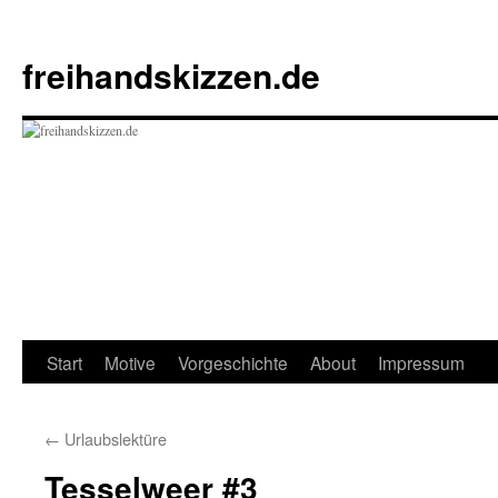
Zum
Inhalt
freihandskizzen.de
springen
Start
Motive
Vorgeschichte
About
Impressum
←
Urlaubslektüre
Tesselweer #3