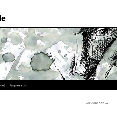
de
out
Impressum
voll daneben
→