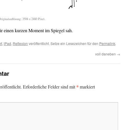
iginalauflösung: 3508 x 2480 Pixel.
ür einen kurzen Moment im Spiegel sah.
rt
,
iPad
,
Reflexion
veröffentlicht. Setze ein Lesezeichen für den
Permalink
.
voll daneben
→
tar
*
öffentlicht.
Erforderliche Felder sind mit
markiert