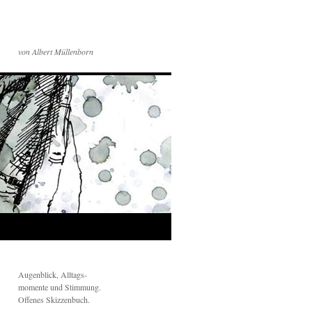
von Albert Müllenborn
Augenblick, Alltags-
momente und Stimmung.
Offenes Skizzenbuch.