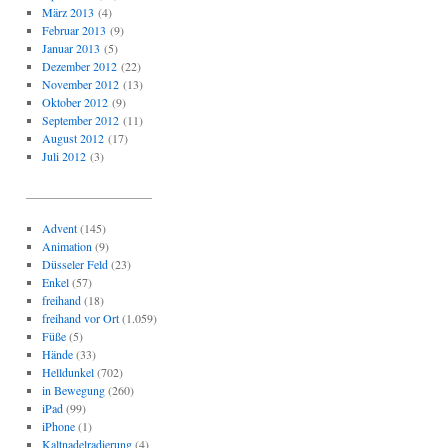
März 2013
(4)
Februar 2013
(9)
Januar 2013
(5)
Dezember 2012
(22)
November 2012
(13)
Oktober 2012
(9)
September 2012
(11)
August 2012
(17)
Juli 2012
(3)
_____________________
Advent
(145)
Animation
(9)
Düsseler Feld
(23)
Enkel
(57)
freihand
(18)
freihand vor Ort
(1.059)
Füße
(5)
Hände
(33)
Helldunkel
(702)
in Bewegung
(260)
iPad
(99)
iPhone
(1)
Kaltnadelradierung
(4)