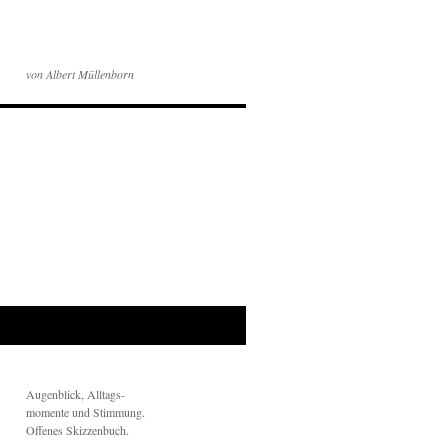
von Albert Müllenborn
Augenblick, Alltags-
momente und Stimmung.
Offenes Skizzenbuch.