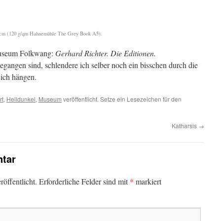
21 cm (120 g/qm Hahnemühle The Grey Book A5).
Museum Folkwang:
Gerhard Richter. Die Editionen.
angen sind, schlendere ich selber noch ein bisschen durch die
 ich hängen.
rt
,
Helldunkel
,
Museum
veröffentlicht. Setze ein Lesezeichen für den
Katharsis
→
tar
*
öffentlicht.
Erforderliche Felder sind mit
markiert