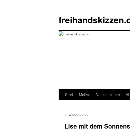
Zum
Inhalt
freihandskizzen.
springen
Start
Motive
Vorgeschichte
Ab
←
wiederbelebt
Lise mit dem Sonnen