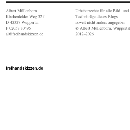
Albert Müllenborn
Urheberrechte für alle Bild- und
Kirchenfelder Weg 32 f
Textbeiträge dieses Blogs –
D-42327 Wuppertal
soweit nicht anders angegeben:
F 02058.80496
© Albert Müllenborn, Wupperta
al@freihandskizzen.de
2012–2026
freihandskizzen.de