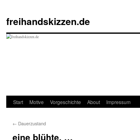
Zum
Inhalt
freihandskizzen.de
springen
Start
Motive
Vorgeschichte
About
Impressum
←
Dauerzustand
eine blühte, …