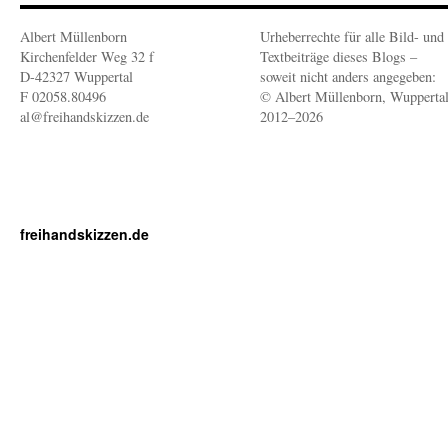
Albert Müllenborn
Urheberrechte für alle Bild- und
Kirchenfelder Weg 32 f
Textbeiträge dieses Blogs –
D-42327 Wuppertal
soweit nicht anders angegeben:
F 02058.80496
© Albert Müllenborn, Wupperta
al@freihandskizzen.de
2012–2026
freihandskizzen.de