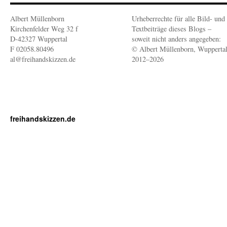
Albert Müllenborn
Urheberrechte für alle Bild- und
Kirchenfelder Weg 32 f
Textbeiträge dieses Blogs –
D-42327 Wuppertal
soweit nicht anders angegeben:
F 02058.80496
© Albert Müllenborn, Wupperta
al@freihandskizzen.de
2012–2026
freihandskizzen.de