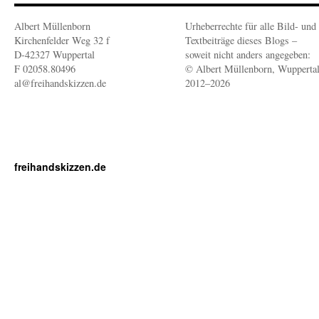
Albert Müllenborn
Urheberrechte für alle Bild- und
Kirchenfelder Weg 32 f
Textbeiträge dieses Blogs –
D-42327 Wuppertal
soweit nicht anders angegeben:
F 02058.80496
© Albert Müllenborn, Wupperta
al@freihandskizzen.de
2012–2026
freihandskizzen.de