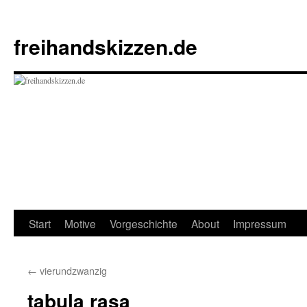
Zum
Inhalt
freihandskizzen.de
springen
Start
Motive
Vorgeschichte
About
Impressum
←
vierundzwanzig
tabula rasa