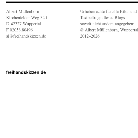
Albert Müllenborn
Urheberrechte für alle Bild- und
Kirchenfelder Weg 32 f
Textbeiträge dieses Blogs –
D-42327 Wuppertal
soweit nicht anders angegeben:
F 02058.80496
© Albert Müllenborn, Wupperta
al@freihandskizzen.de
2012–2026
freihandskizzen.de