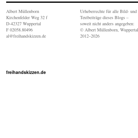
Albert Müllenborn
Urheberrechte für alle Bild- und
Kirchenfelder Weg 32 f
Textbeiträge dieses Blogs –
D-42327 Wuppertal
soweit nicht anders angegeben:
F 02058.80496
© Albert Müllenborn, Wupperta
al@freihandskizzen.de
2012–2026
freihandskizzen.de