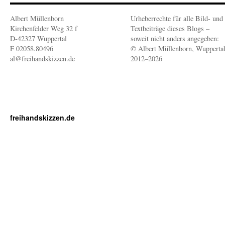
Albert Müllenborn
Urheberrechte für alle Bild- und
Kirchenfelder Weg 32 f
Textbeiträge dieses Blogs –
D-42327 Wuppertal
soweit nicht anders angegeben:
F 02058.80496
© Albert Müllenborn, Wupperta
al@freihandskizzen.de
2012–2026
freihandskizzen.de