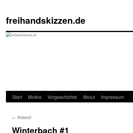
Zum
Inhalt
freihandskizzen.de
springen
Start
Motive
Vorgeschichte
About
Impressum
←
Afsked!
Winterbach #1