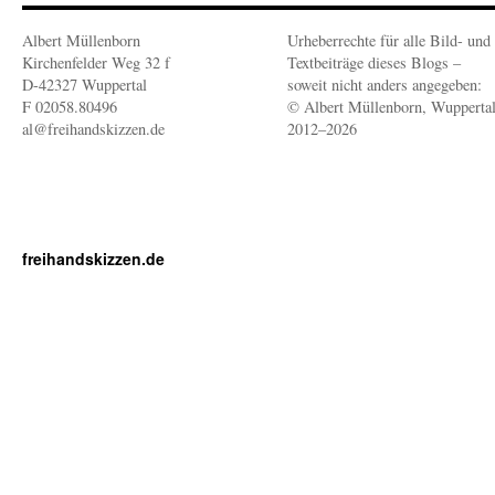
Albert Müllenborn
Urheberrechte für alle Bild- und
Kirchenfelder Weg 32 f
Textbeiträge dieses Blogs –
D-42327 Wuppertal
soweit nicht anders angegeben:
F 02058.80496
© Albert Müllenborn, Wupperta
al@freihandskizzen.de
2012–2026
freihandskizzen.de