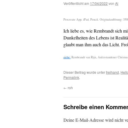
Veröffentlicht am
17/04/2022
von
Al
Procreate App, iPad, Pencil. Originalauflösung: 350
Ich liebe es, wie Rembrandt sich mi
Dunkelheiten des Lebens ist Realitä
glaubt man ihm auch das Licht. Fro
siehe:
Rembrandt van Rijn, Auferstandener Christus
Dieser Beitrag wurde unter
freihand
,
Hell
Permalink
.
←
roh
Schreibe einen Kommen
Deine E-Mail-Adresse wird nicht ver