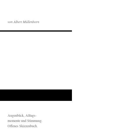
von Albert Müllenborn
Augenblick, Alltags-
momente und Stimmung.
Offenes Skizzenbuch.