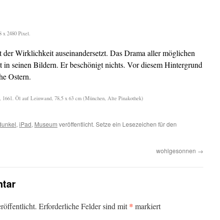
8 x 2480 Pixel.
t der Wirklichkeit auseinandersetzt. Das Drama aller möglichen
t in seinen Bildern. Er beschönigt nichts. Vor diesem Hintergrund
he Ostern.
, 1661. Öl auf Leinwand, 78,5 x 63 cm (München, Alte Pinakothek)
dunkel
,
iPad
,
Museum
veröffentlicht. Setze ein Lesezeichen für den
wohlgesonnen
→
tar
*
öffentlicht.
Erforderliche Felder sind mit
markiert