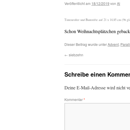
Veröffentlicht am
18/12/2019
von
Al
Tintenroller und Buntstifte auf 21 x 14,85 cm (96 g
Schon Weihnachtsplätzchen gebac
Dieser Beitrag wurde unter
Advent
,
Parall
←
siebzehn
Schreibe einen Kommen
Deine E-Mail-Adresse wird nicht ver
Kommentar
*