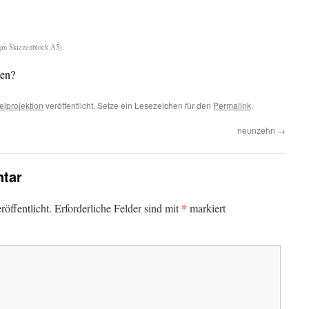
/qm Skizzenblock A5).
ken?
elprojektion
veröffentlicht. Setze ein Lesezeichen für den
Permalink
.
neunzehn
→
tar
*
öffentlicht.
Erforderliche Felder sind mit
markiert