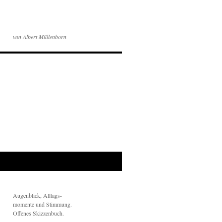
von Albert Müllenborn
Augenblick, Alltags-
momente und Stimmung.
Offenes Skizzenbuch.