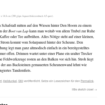
21 x 14,8 cm (200 g/qm Aquarellskizzenbuch A5 quer).
n Schafstall mitten auf den Wiesen hinter Den Hoorn zu einem
In der
Boet van Lap
kann man weitab von allem Trubel zur Ruhe
affee oder Tee aufbrühen. Alles Nötige steht auf einer kleinen,
. Strom kommt vom Solarpaneel hinter der Scheune. Den
hung legt man ganz altmodisch einfach in ein bereitgestelltes
er offen. Drinnen wartet unter einer Plane ein uralter Trecker
che Feldwerkzeuge rosten an den Balken vor sich hin. Stroh liegt
der aus Backsteinen gemauerten Scheunenwand lehnt wie
angiertes Tandemfiets.
rt
,
Helldunkel
,
Still
veröffentlicht. Setze ein Lesezeichen für den
Permalink
.
little sketch crawl
→
tar