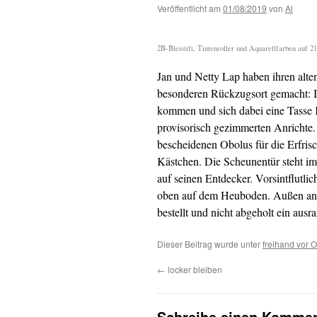
Veröffentlicht am
01/08/2019
von
Al
2B-Bleistift, Tintenroller und Aquarellfarben auf 
Jan und Netty Lap haben ihren alte
besonderen Rückzugsort gemacht: 
kommen und sich dabei eine Tasse K
provisorisch gezimmerten Anrichte
bescheidenen Obolus für die Erfrisc
Kästchen. Die Scheunentür steht imm
auf seinen Entdecker. Vorsintflutli
oben auf dem Heuboden. Außen an 
bestellt und nicht abgeholt ein ausr
Dieser Beitrag wurde unter
freihand vor O
←
locker bleiben
Schreibe einen Kommen