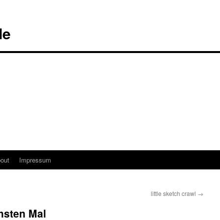
de
out
Impressum
little sketch crawl
→
chsten Mal