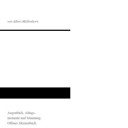
von Albert Müllenborn
Augenblick, Alltags-
momente und Stimmung.
Offenes Skizzenbuch.