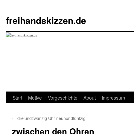
Zum
Inhalt
freihandskizzen.de
springen
Start
Motive
Vorgeschichte
About
Impressum
←
dreiundzwanzig Uhr neunundfünfzig
zwischen den Ohren