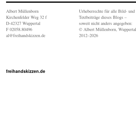
Albert Müllenborn
Urheberrechte für alle Bild- und
Kirchenfelder Weg 32 f
Textbeiträge dieses Blogs –
D-42327 Wuppertal
soweit nicht anders angegeben:
F 02058.80496
© Albert Müllenborn, Wupperta
al@freihandskizzen.de
2012–2026
freihandskizzen.de