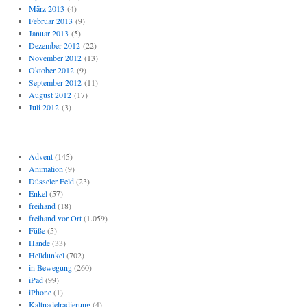
März 2013
(4)
Februar 2013
(9)
Januar 2013
(5)
Dezember 2012
(22)
November 2012
(13)
Oktober 2012
(9)
September 2012
(11)
August 2012
(17)
Juli 2012
(3)
_____________________
Advent
(145)
Animation
(9)
Düsseler Feld
(23)
Enkel
(57)
freihand
(18)
freihand vor Ort
(1.059)
Füße
(5)
Hände
(33)
Helldunkel
(702)
in Bewegung
(260)
iPad
(99)
iPhone
(1)
Kaltnadelradierung
(4)