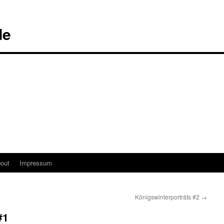
de
out
Impressum
Königswinterporträts #2
→
#1