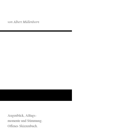
von Albert Müllenborn
Augenblick, Alltags-
momente und Stimmung.
Offenes Skizzenbuch.