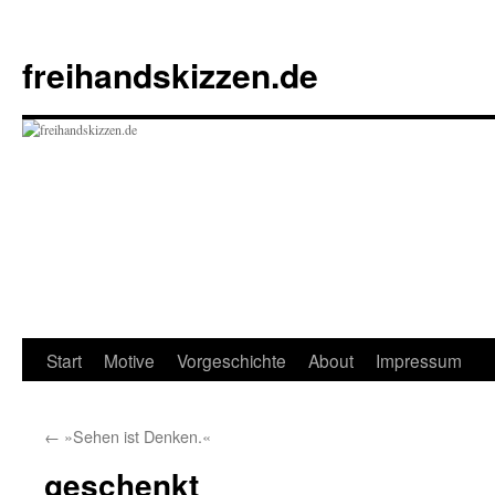
Zum
Inhalt
freihandskizzen.de
springen
Start
Motive
Vorgeschichte
About
Impressum
←
»Sehen ist Denken.«
geschenkt