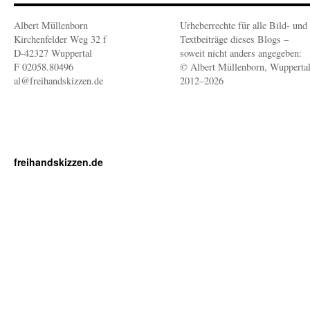
Albert Müllenborn
Urheberrechte für alle Bild- und
Kirchenfelder Weg 32 f
Textbeiträge dieses Blogs –
D-42327 Wuppertal
soweit nicht anders angegeben:
F 02058.80496
© Albert Müllenborn, Wupperta
al@freihandskizzen.de
2012–2026
freihandskizzen.de