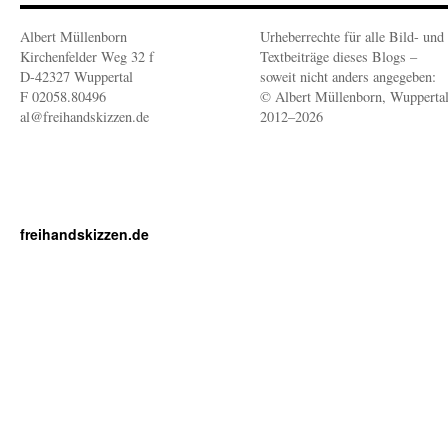
Albert Müllenborn
Urheberrechte für alle Bild- und
Kirchenfelder Weg 32 f
Textbeiträge dieses Blogs –
D-42327 Wuppertal
soweit nicht anders angegeben:
F 02058.80496
© Albert Müllenborn, Wupperta
al@freihandskizzen.de
2012–2026
freihandskizzen.de