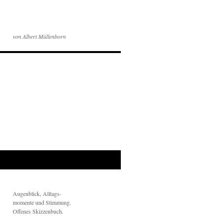
von Albert Müllenborn
Augenblick, Alltags-
momente und Stimmung.
Offenes Skizzenbuch.