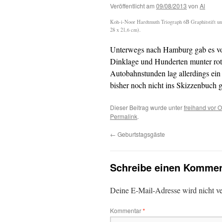
Veröffentlicht am
09/08/2013
von
Al
Koh-i-Noor Hardtmuth Triograph 6B Graphitstift u
28 x 21,6 cm).
Unterwegs nach Hamburg gab es vo
Dinklage und Hunderten munter rot
Autobahnstunden lag allerdings ei
bisher noch nicht ins Skizzenbuch g
Dieser Beitrag wurde unter
freihand vor O
Permalink
.
←
Geburtstagsgäste
Schreibe einen Kommen
Deine E-Mail-Adresse wird nicht ver
Kommentar
*