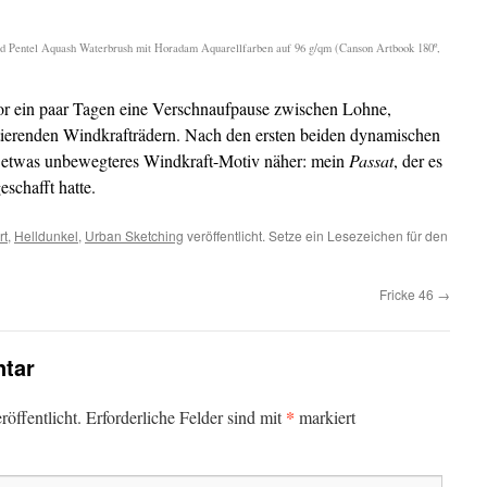
nd Pentel Aquash Waterbrush mit Horadam Aquarellfarben auf 96 g/qm (Canson Artbook 180º,
r ein paar Tagen eine Verschnaufpause zwischen Lohne,
ierenden Windkrafträdern. Nach den ersten beiden dynamischen
n etwas unbewegteres Windkraft-Motiv näher: mein
Passat
, der es
eschafft hatte.
rt
,
Helldunkel
,
Urban Sketching
veröffentlicht. Setze ein Lesezeichen für den
Fricke 46
→
tar
*
öffentlicht.
Erforderliche Felder sind mit
markiert