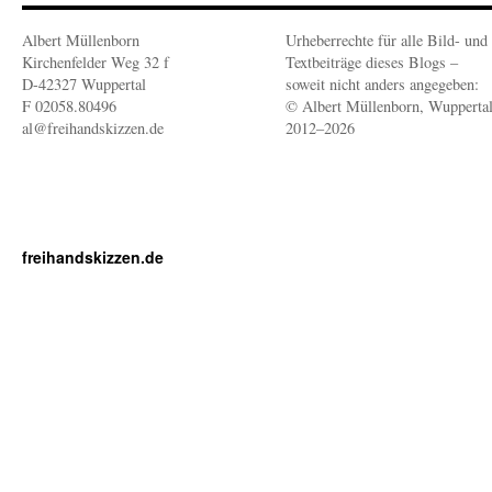
Albert Müllenborn
Urheberrechte für alle Bild- und
Kirchenfelder Weg 32 f
Textbeiträge dieses Blogs –
D-42327 Wuppertal
soweit nicht anders angegeben:
F 02058.80496
© Albert Müllenborn, Wupperta
al@freihandskizzen.de
2012–2026
freihandskizzen.de