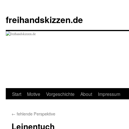
Zum
Inhalt
freihandskizzen.de
springen
Start
Motive
Vorgeschichte
About
Impressum
←
fehlende Perspektive
Leinentuch