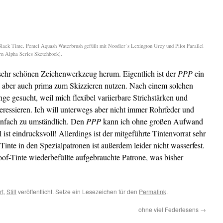
Black Tinte, Pentel Aquash Waterbrush gefüllt mit Noodler’s Lexington Grey und Pilot Parallel
rn Alpha Series Sketchbook).
m sehr schönen Zeichenwerkzeug herum. Eigentlich ist der
PPP
ein
sich aber auch prima zum Skizzieren nutzen. Nach einem solchen
e gesucht, weil mich flexibel variierbare Strichstärken und
eressieren. Ich will unterwegs aber nicht immer Rohrfeder und
einfach zu umständlich. Den
PPP
kann ich ohne großen Aufwand
ist eindrucksvoll! Allerdings ist der mitgeführte Tintenvorrat sehr
Tinte in den Spezialpatronen ist außerdem leider nicht wasserfest.
oof-Tinte wiederbefüllte aufgebrauchte Patrone, was bisher
rt
,
Still
veröffentlicht. Setze ein Lesezeichen für den
Permalink
.
ohne viel Federlesens
→