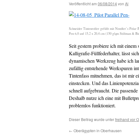
Veröffentlicht am
06/08/2014
von
Al
Schneider Tintenroller gefüllt mit Noodler’s Polar 
Pen 6,0 auf 15,2 x 20,4 cm (150 g/qm Stillman & Bi
Seit gestern probiere ich mit eine
Kalligrafie-Füllfederhalter, lässt 
dynamischen Werkzeug habe ich lang
zufällig entstehende Werkspuren int
Tintenfass mitnehmen, das ist mir 
einstecken. Und das Linienpotenzial 
schnell aufgebraucht. Die passende 
Deshalb nutze ich eine mit Bulletpr
problemlos funktioniert.
Dieser Beitrag wurde unter
freihand vor O
←
Oberägypten in Oberhausen