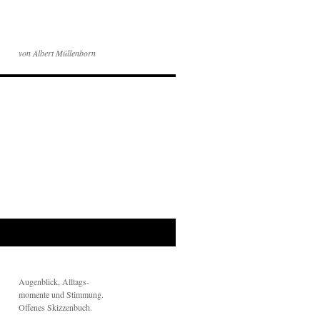
von Albert Müllenborn
Augenblick, Alltags-
momente und Stimmung.
Offenes Skizzenbuch.