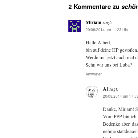
2 Kommentare zu
schö
Miriam
sagt:
20/08/2014 um 11:23 Uhr
Hallo Albert,
bin auf deine HP gestoßen
Werde mir jetzt auch mal d
Sehn wir uns bei Luba?
Antworten
Al
sagt:
20/08/2014 um 17:5
Danke, Miriam! S
Vom PPP bin ich 
Bedenke aber, dass
nehme stattdessen