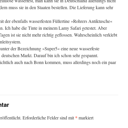
llulose wasserfest, man kann sie in Deutschland allerdings nicht
dern muss sie in den Staaten bestellen. Die Lieferung kann sehr
t der ebenfalls wasserfesten Füllertine »Rohrers Antiktusche«
en. Ich habe die Tinte in meinem Lamy Safari getestet. Aber
gen ist sie nicht mehr richtig geflossen. Wahrscheinlich verklebt
nleitsystem.
unter der Bezeichnung »Super5« eine neue wasserfeste
en deutschen Markt. Darauf bin ich schon sehr gespannt.
ichtlich auch nach Bonn kommen, muss allerdings noch ein paar
tar
*
öffentlicht.
Erforderliche Felder sind mit
markiert