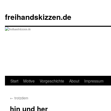
Zum
Inhalt
freihandskizzen.de
springen
Start
Motive
Vorgeschichte
About
Impressum
←
trotzdem
hin und her