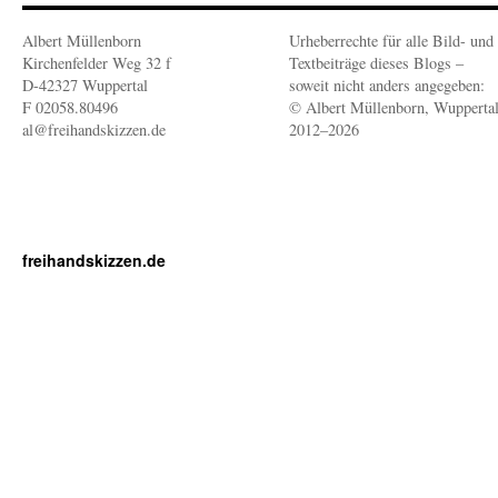
Albert Müllenborn
Urheberrechte für alle Bild- und
Kirchenfelder Weg 32 f
Textbeiträge dieses Blogs –
D-42327 Wuppertal
soweit nicht anders angegeben:
F 02058.80496
© Albert Müllenborn, Wupperta
al@freihandskizzen.de
2012–2026
freihandskizzen.de