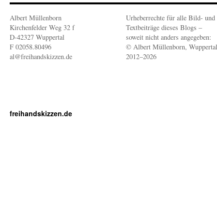
Albert Müllenborn
Urheberrechte für alle Bild- und
Kirchenfelder Weg 32 f
Textbeiträge dieses Blogs –
D-42327 Wuppertal
soweit nicht anders angegeben:
F 02058.80496
© Albert Müllenborn, Wupperta
al@freihandskizzen.de
2012–2026
freihandskizzen.de