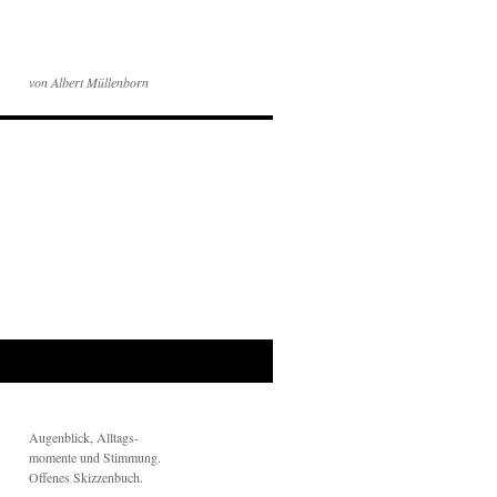
von Albert Müllenborn
Augenblick, Alltags-
momente und Stimmung.
Offenes Skizzenbuch.