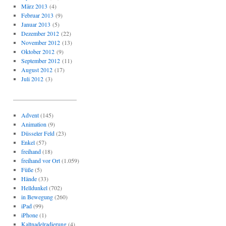
März 2013
(4)
Februar 2013
(9)
Januar 2013
(5)
Dezember 2012
(22)
November 2012
(13)
Oktober 2012
(9)
September 2012
(11)
August 2012
(17)
Juli 2012
(3)
_____________________
Advent
(145)
Animation
(9)
Düsseler Feld
(23)
Enkel
(57)
freihand
(18)
freihand vor Ort
(1.059)
Füße
(5)
Hände
(33)
Helldunkel
(702)
in Bewegung
(260)
iPad
(99)
iPhone
(1)
Kaltnadelradierung
(4)