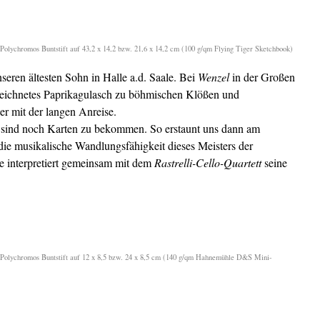
 Polychromos Buntstift auf 43,2 x 14,2 bzw. 21,6 x 14,2 cm (100 g/qm Flying Tiger Sketchbook)
seren ältesten Sohn in Halle a.d. Saale. Bei
Wenzel
in der Großen
zeichnetes Paprikagulasch zu böhmischen Klößen und
er mit der langen Anreise.
 sind noch Karten zu bekommen. So erstaunt uns dann am
die musikalische Wandlungsfähigkeit dieses Meisters der
ge interpretiert gemeinsam mit dem
Rastrelli-Cello-Quartett
seine
l Polychromos Buntstift auf 12 x 8,5 bzw. 24 x 8,5 cm (140 g/qm Hahnemühle D&S Mini-