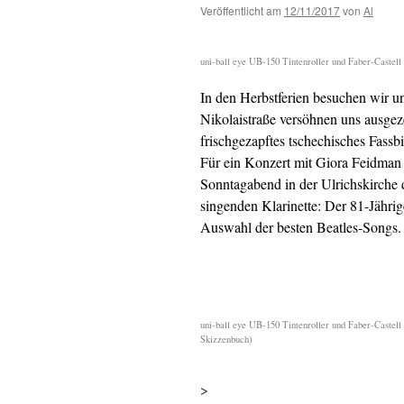
Veröffentlicht am
12/11/2017
von
Al
uni-ball eye UB-150 Tintenroller und Faber-Castell
In den Herbstferien besuchen wir un
Nikolaistraße versöhnen uns ausge
frischgezapftes tschechisches Fassbi
Für ein Konzert mit Giora Feidman
Sonntagabend in der Ulrichskirche 
singenden Klarinette: Der 81-Jähri
Auswahl der besten Beatles-Songs.
uni-ball eye UB-150 Tintenroller und Faber-Castel
Skizzenbuch)
>