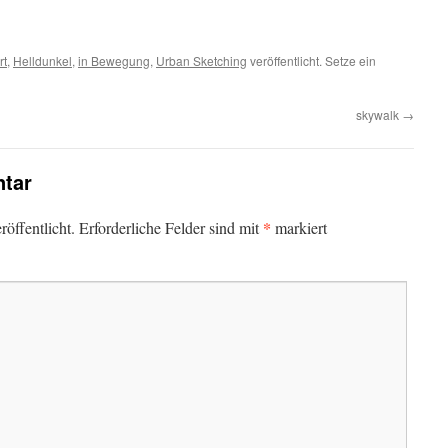
rt
,
Helldunkel
,
in Bewegung
,
Urban Sketching
veröffentlicht. Setze ein
skywalk
→
tar
*
öffentlicht.
Erforderliche Felder sind mit
markiert