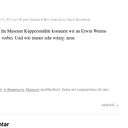
9 x 30,5 cm (150 g/qm Stillman & Birn Alpha Series Spiral Sketchbook)
rg. Im Museum Küppersmühle kommen wir an Erwin Wurms
 vorbei. Und wie immer sehr witzig: neue
rt
,
in Bewegung
,
Museum
veröffentlicht. Setze ein Lesezeichen für den
verkohlt
→
tar