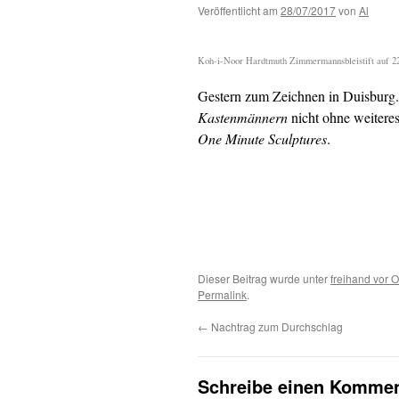
Veröffentlicht am
28/07/2017
von
Al
Koh-i-Noor Hardtmuth Zimmermannsbleistift auf 22,
Gestern zum Zeichnen in Duisbu
Kastenmännern
nicht ohne weiteres
One Minute Sculptures
.
Dieser Beitrag wurde unter
freihand vor O
Permalink
.
←
Nachtrag zum Durchschlag
Schreibe einen Kommen