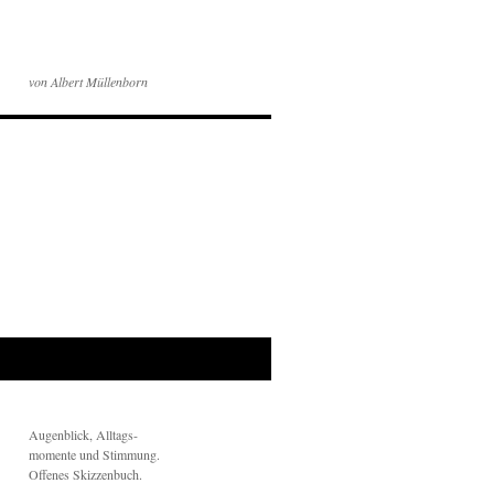
von Albert Müllenborn
Augenblick, Alltags-
momente und Stimmung.
Offenes Skizzenbuch.