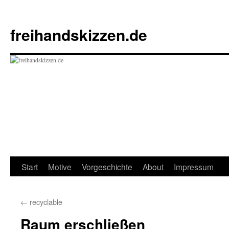
Zum
Inhalt
freihandskizzen.de
springen
Start
Motive
Vorgeschichte
About
Impressum
←
recyclable
Raum erschließen