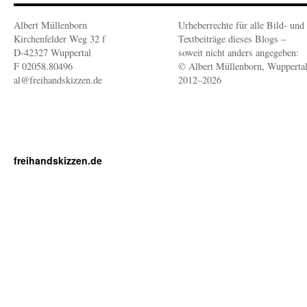
Albert Müllenborn
Urheberrechte für alle Bild- und
Kirchenfelder Weg 32 f
Textbeiträge dieses Blogs –
D-42327 Wuppertal
soweit nicht anders angegeben:
F 02058.80496
© Albert Müllenborn, Wupperta
al@freihandskizzen.de
2012–2026
freihandskizzen.de