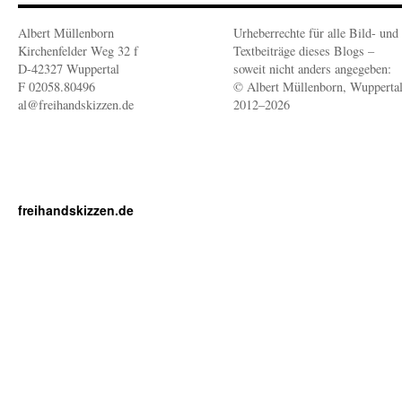
Albert Müllenborn
Urheberrechte für alle Bild- und
Kirchenfelder Weg 32 f
Textbeiträge dieses Blogs –
D-42327 Wuppertal
soweit nicht anders angegeben:
F 02058.80496
© Albert Müllenborn, Wupperta
al@freihandskizzen.de
2012–2026
freihandskizzen.de