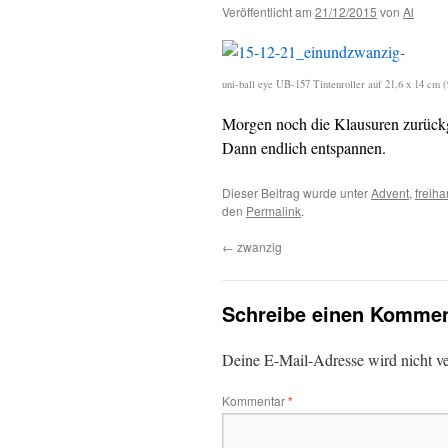
Veröffentlicht am
21/12/2015
von
Al
uni-ball eye UB-157 Tintenroller auf 21,6 x 14 cm 
Morgen noch die Klausuren zurückg
Dann endlich entspannen.
Dieser Beitrag wurde unter
Advent
,
freiha
den
Permalink
.
←
zwanzig
Schreibe einen Kommen
Deine E-Mail-Adresse wird nicht ver
Kommentar
*