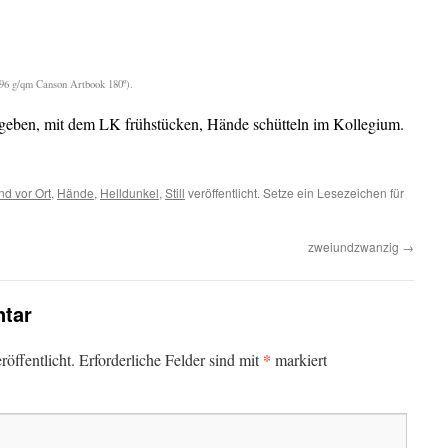
(96 g/qm Canson Artbook 180º).
eben, mit dem LK frühstücken, Hände schütteln im Kollegium.
nd vor Ort
,
Hände
,
Helldunkel
,
Still
veröffentlicht. Setze ein Lesezeichen für
zweiundzwanzig
→
tar
*
öffentlicht.
Erforderliche Felder sind mit
markiert