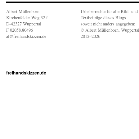
Albert Müllenborn
Urheberrechte für alle Bild- und
Kirchenfelder Weg 32 f
Textbeiträge dieses Blogs –
D-42327 Wuppertal
soweit nicht anders angegeben:
F 02058.80496
© Albert Müllenborn, Wupperta
al@freihandskizzen.de
2012–2026
freihandskizzen.de