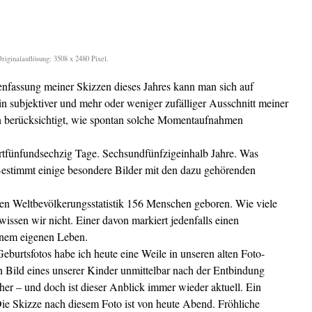
iginalauflösung: 3508 x 2480 Pixel.
fassung meiner Skizzen dieses Jahres kann man sich auf
n subjektiver und mehr oder weniger zufälliger Ausschnitt meiner
 berücksichtigt, wie spontan solche Momentaufnahmen
tfünfundsechzig Tage. Sechsundfünfzigeinhalb Jahre. Was
estimmt einige besondere Bilder mit den dazu gehörenden
len Weltbevölkerungsstatistik 156 Menschen geboren. Wie viele
issen wir nicht. Einer davon markiert jedenfalls einen
nem eigenen Leben.
burtsfotos habe ich heute eine Weile in unseren alten Foto-
 Bild eines unserer Kinder unmittelbar nach der Entbindung
 her – und doch ist dieser Anblick immer wieder aktuell. Ein
Die Skizze nach diesem Foto ist von heute Abend. Fröhliche