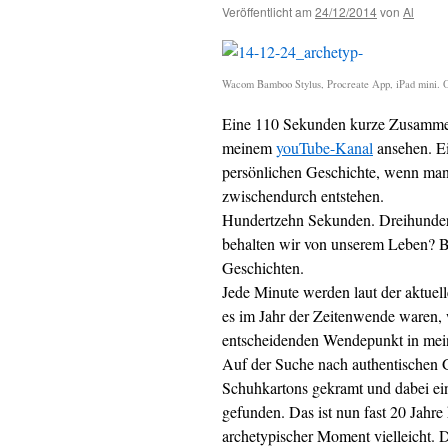
Veröffentlicht am
24/12/2014
von
Al
Wacom Bamboo Stylus, Procreate App, iPad mini. Or
Eine 110 Sekunden kurze Zusammen
meinem
youTube-Kanal
ansehen. Ei
persönlichen Geschichte, wenn man
zwischendurch entstehen.
Hundertzehn Sekunden. Dreihunder
behalten wir von unserem Leben? B
Geschichten.
Jede Minute werden laut der aktuel
es im Jahr der Zeitenwende waren, w
entscheidenden Wendepunkt in mei
Auf der Suche nach authentischen Ge
Schuhkartons gekramt und dabei ein
gefunden. Das ist nun fast 20 Jahre
archetypischer Moment vielleicht. 