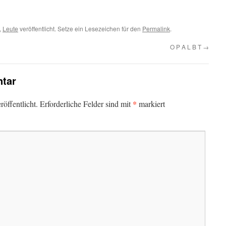
,
Leute
veröffentlicht. Setze ein Lesezeichen für den
Permalink
.
O P A L B T
→
tar
*
öffentlicht.
Erforderliche Felder sind mit
markiert