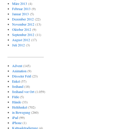
März 2013
(4)
Februar 2013
(9)
Januar 2013
(5)
Dezember 2012
(22)
November 2012
(13)
Oktober 2012
(9)
September 2012
(11)
August 2012
(17)
Juli 2012
(3)
_____________________
Advent
(145)
Animation
(9)
Düsseler Feld
(23)
Enkel
(57)
freihand
(18)
freihand vor Ort
(1.059)
Füße
(5)
Hände
(33)
Helldunkel
(702)
in Bewegung
(260)
iPad
(99)
iPhone
(1)
Kaltnadelradierung
(4)