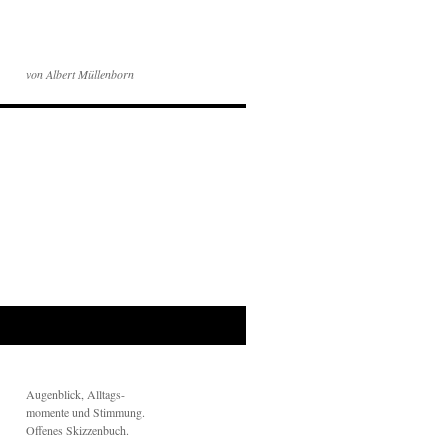
von Albert Müllenborn
Augenblick, Alltags-
momente und Stimmung.
Offenes Skizzenbuch.