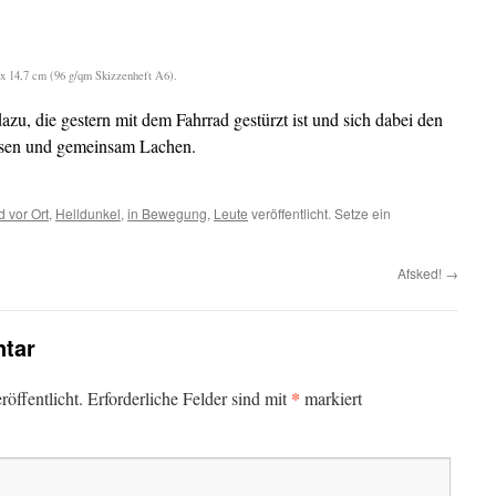
 x 14,7 cm (96 g/qm Skizzenheft A6).
zu, die gestern mit dem Fahrrad gestürzt ist und sich dabei den
esen und gemeinsam Lachen.
d vor Ort
,
Helldunkel
,
in Bewegung
,
Leute
veröffentlicht. Setze ein
Afsked!
→
tar
*
öffentlicht.
Erforderliche Felder sind mit
markiert