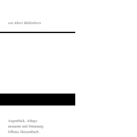
von Albert Müllenborn
Augenblick, Alltags-
momente und Stimmung.
Offenes Skizzenbuch.