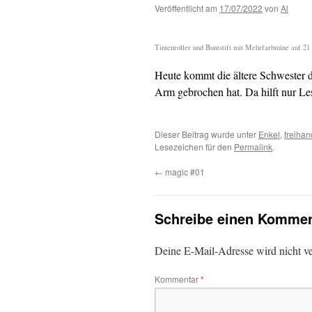
Veröffentlicht am
17/07/2022
von
Al
Tintenroller und Buntstift mit Mehrfarbmine auf 21
Heute kommt die ältere Schwester da
Arm gebrochen hat. Da hilft nur L
Dieser Beitrag wurde unter
Enkel
,
freihan
Lesezeichen für den
Permalink
.
←
magic #01
Schreibe einen Kommen
Deine E-Mail-Adresse wird nicht ver
Kommentar
*