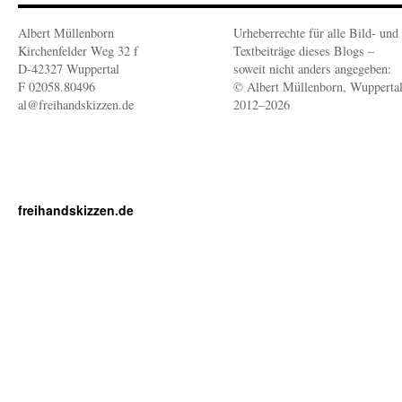
Albert Müllenborn
Urheberrechte für alle Bild- und
Kirchenfelder Weg 32 f
Textbeiträge dieses Blogs –
D-42327 Wuppertal
soweit nicht anders angegeben:
F 02058.80496
© Albert Müllenborn, Wupperta
al@freihandskizzen.de
2012–2026
freihandskizzen.de