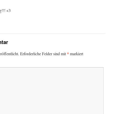
g!!! <3
tar
*
öffentlicht.
Erforderliche Felder sind mit
markiert