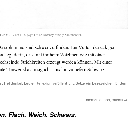
f 28 x 21,7 cm (100 g/qm Daler Rowney Simply Sketchbook).
Graphitmine sind schwer zu finden. Ein Vorteil der eckigen
 liegt darin, dass mit ihr beim Zeichnen wie mit einer
wechselnde Strichbreiten erzeugt werden können. Mit einer
ite Tonwertskala möglich – bis hin zu tiefem Schwarz.
rt
,
Helldunkel
,
Leute
,
Reflexion
veröffentlicht. Setze ein Lesezeichen für den
memento mori, musca
→
en. Flach. Weich. Schwarz.