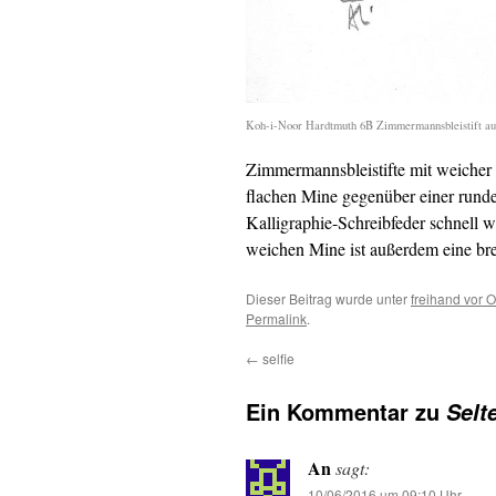
Koh-i-Noor Hardtmuth 6B Zimmermannsbleistift au
Zimmermannsbleistifte mit weicher 
flachen Mine gegenüber einer runden
Kalligraphie-Schreibfeder schnell 
weichen Mine ist außerdem eine bre
Dieser Beitrag wurde unter
freihand vor O
Permalink
.
←
selfie
Ein Kommentar zu
Selt
An
sagt:
10/06/2016 um 09:10 Uhr