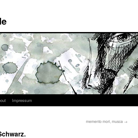
de
out
Impressum
memento mori, musca
→
 Schwarz.