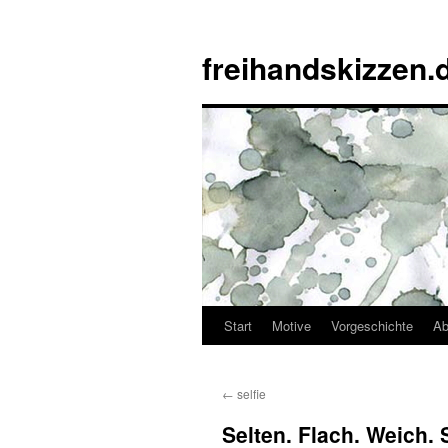
Zum
Inhalt
freihandskizzen.
springen
Start
Motive
Vorgeschichte
Ab
←
selfie
Selten. Flach. Weich.