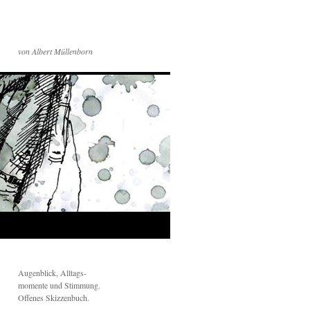
von Albert Müllenborn
Augenblick, Alltags-
momente und Stimmung.
Offenes Skizzenbuch.