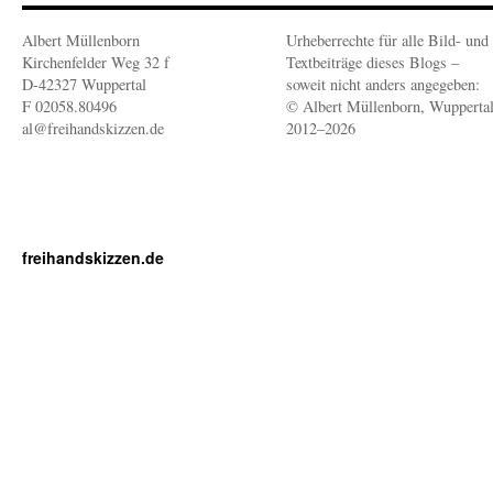
Albert Müllenborn
Urheberrechte für alle Bild- und
Kirchenfelder Weg 32 f
Textbeiträge dieses Blogs –
D-42327 Wuppertal
soweit nicht anders angegeben:
F 02058.80496
© Albert Müllenborn, Wupperta
al@freihandskizzen.de
2012–2026
freihandskizzen.de