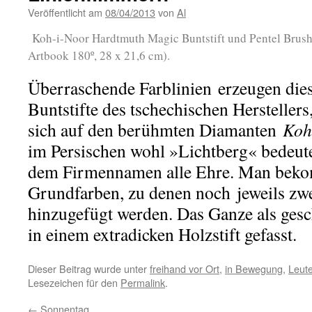
Veröffentlicht am
08/04/2013
von
Al
Koh-i-Noor Hardtmuth Magic Buntstift und Pentel Brus
Artbook 180º, 28 x 21,6 cm).
Überraschende Farblinien erzeugen die
Buntstifte des tschechischen Herstelle
sich auf den berühmten Diamanten
Koh
im Persischen wohl »Lichtberg« bedeute
dem Firmennamen alle Ehre. Man bekom
Grundfarben, zu denen noch jeweils zwe
hinzugefügt werden. Das Ganze als ge
in einem extradicken Holzstift gefasst.
Dieser Beitrag wurde unter
freihand vor Ort
,
in Bewegung
,
Leut
Lesezeichen für den
Permalink
.
←
Sonnentag